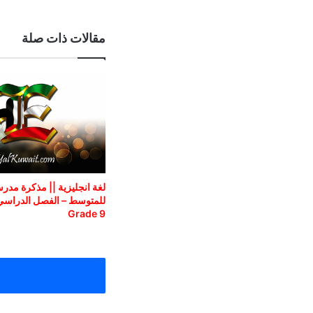
مقالات ذات صلة
لغة انجليزية || مذكرة مدر
للمتوسط – الفصل الدراسي 
Grade 9