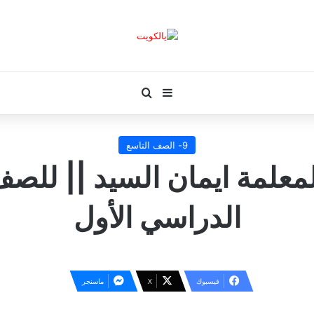
بحث عن
إضافة عمود جانبي
9- الصف التاسع
لمعلمة ايمان السيد || للصف
الدراسي الأول
فيسبوك
‫X
ماسنجر