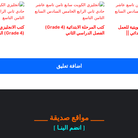
يتية للعمل
كتب المرحلة الابتدائية (Grade 4)
كتب الانجليزي ا
ائي ||
الفصل الدراسي الثاني
(Grade 4) الفصل الدراسي الأول
اضافة تعليق
____ مواقع صديقة ____
[ انضم الينـا ]