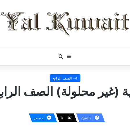
بحث عن
إضافة عمود جانبي
4- الصف الرابع
ة (غير محلولة) الصف الرابع
فيسبوك
‫X
ماسنجر