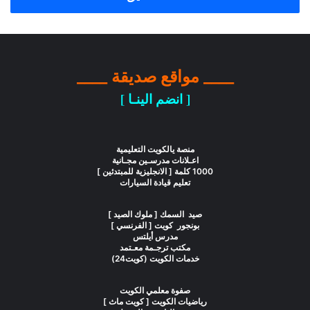
____ مواقع صديقة ____
[ انضم الينـا ]
منصة يالكويت التعليمية
اعـلانات مدرسـين مجـانية
1000 كلمة [ الانجليزية للمبتدئين ]
تعليم قيادة السيارات
صيد السمك [ ملوك الصيد ]
بونجور كويت [ الفرنسي ]
مدرس أيلتس
مكتب ترجـمة معـتمد
خدمات الكويت (كويت24)
صفوة معلمي الكويت
رياضيات الكويت [ كويت ماث ]