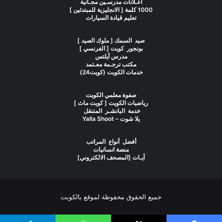
اعـلانات مدرسـين مجـانية
1000 كلمة [ الانجليزية للمبتدئين ]
تعليم قيادة السيارات
صيد السمك [ ملوك الصيد ]
بونجور كويت [ الفرنسي ]
مدرس أيلتس
مكتب ترجـمة معـتمد
خدمات الكويت (كويت24)
صفوة معلمي الكويت
رياضيات الكويت [ كويت ماث ]
خدمة البانشـر المتنقل
يلا شوت – Yalla Shoot
أفضل أنواع المراتب
منصة انسانيات
آيـات [المصحف الالكتروني]
جميع الحقوق محفوظة لموقع يالكويت